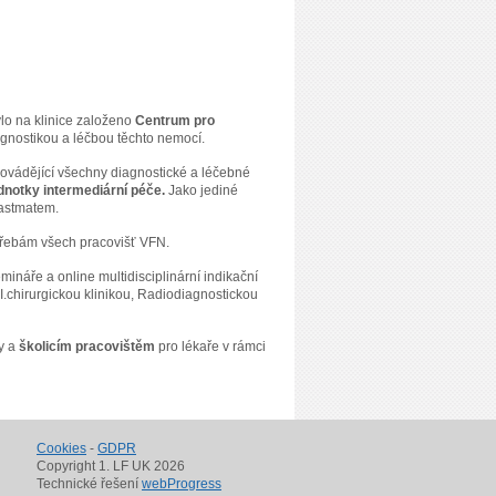
ylo na klinice založeno
Centrum pro
iagnostikou a léčbou těchto nemocí.
rovádějící všechny diagnostické a léčebné
dnotky intermediární péče.
Jako jediné
astmatem.
otřebám všech pracovišť VFN.
náře a online multidisciplinární indikační
I.chirurgickou klinikou, Radiodiagnostickou
vy a
školicím
pracovištěm
pro lékaře v rámci
Cookies
-
GDPR
Copyright 1. LF UK 2026
Technické řešení
webProgress