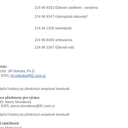
224 96 9353 lůžkové oddělení - sesterna
224 96 9347 cytologická laboratoř
224 94 1500 sekretariát
224 96 6400 ambulance
224 96 3367 lůžkové odd.
sta:
Dr. Jiří Votruba, Ph.D.
 9355,
jiri.votruba@lf1.cuni.cz
tační hodiny po předchozí emailové domluvě.
ce přednosty pro výuku:
Dr. Alena Slováková
 9305, alena.slovakova@lf1.cuni.cz
tační hodiny po předchozí emailové domluvě.
í záležitosti: