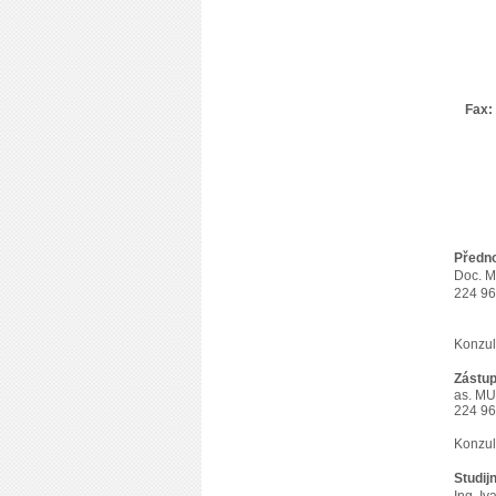
Fax:
Předno
Doc. MU
224 96
Konzul
Zástup
as. MU
224 96
Konzul
Studijn