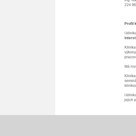
Ing. I
224 96
Profil 
I.klini
interst
Klinik
výkony
pracov
Má ro
Klinik
seminá
klinik
I.klini
jejich 