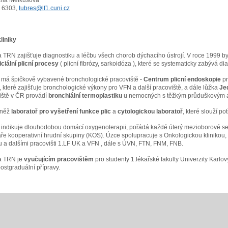
vana Melkusová
 6303,
tubres@lf1.cuni.cz
kliniky
ka TRN zajišťuje diagnostiku a léčbu všech chorob dýchacího ústrojí. V roce 1999 b
iciální plicní procesy
( plicní fibrózy, sarkoidóza ), které se systematicky zabývá d
a má špičkově vybavené bronchologické pracoviště -
Centrum plicní endoskopie
p
, které zajišťuje bronchologické výkony pro VFN a další pracoviště, a dále lůžka
Je
iště v ČR provádí
bronchiální termoplastiku
u nemocných s těžkým průduškovým 
vněž
laboratoř pro vyšetření funkce plic
a
cytologickou laboratoř
, které slouží p
a indikuje dlouhodobou domácí oxygenoterapii, pořádá každé úterý mezioborové semi
ře kooperativní hrudní skupiny (KOS). Úzce spolupracuje s Onkologickou klinikou, 
ou a dalšími pracovišti 1.LF UK a VFN , dále s ÚVN, FTN, FNM, FNB.
ka TRN je
vyučujícím pracovištěm
pro studenty 1.lékařské fakulty Univerzity Karlo
postgraduální přípravy.