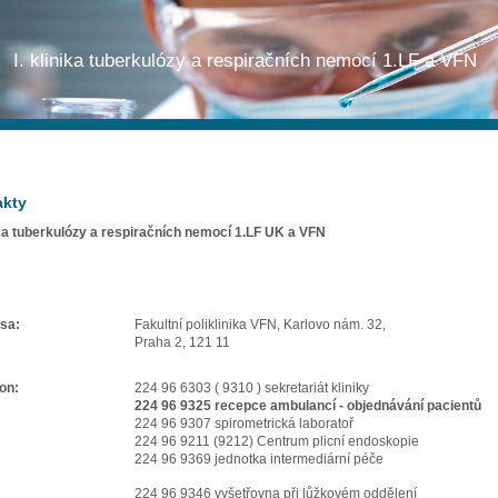
I. klinika tuberkulózy a respiračních nemocí 1.LF a VFN
akty
nika tuberkulózy a respiračních nemocí 1.LF UK a VFN
sa:
Fakultní poliklinika VFN, Karlovo nám. 32,
Praha 2, 121 11
fon:
224 96 6303 ( 9310 ) sekretariát kliniky
224 96 9325 recepce ambulancí - objednávání pacientů
224 96 9307 spirometrická laboratoř
224 96 9211 (9212) Centrum plicní endoskopie
224 96 9369 jednotka intermediární péče
224 96 9346 vyšetřovna při lůžkovém oddělení